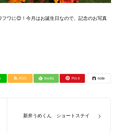
ワフワに😊！今月はお誕生日なので、記念のお写真
e
RSS
feedly
Pin it
note
新井うめくん ショートステイ