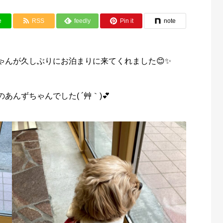
e
RSS
feedly
Pin it
note
ゃんが久しぶりにお泊まりに来てくれました😊✨
んずちゃんでした( ´艸｀)💕