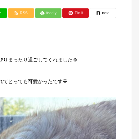
e
RSS
feedly
Pin it
note
びりまったり過ごしてくれました☺️
れてとっても可愛かったです💙