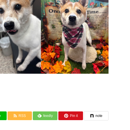
e
RSS
feedly
Pin it
note