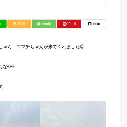
e
RSS
feedly
Pin it
note
ちゃん、コマチちゃんが来てくれました😊
な🐶✨
笑