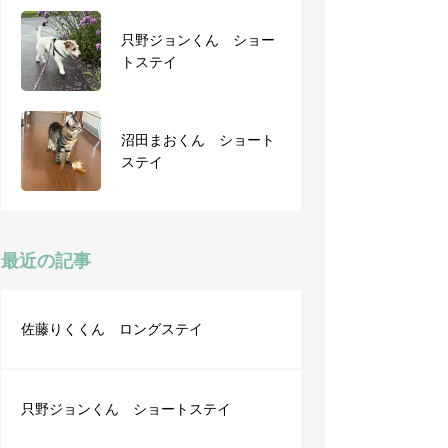
只野ジョンくん ショー
トステイ
10月27日から3泊4日
沼田まおくん ショート
後藤福くん ショートス
ステイ
テイ
最近の記事
佐藤りくくん ロングステイ
只野ジョンくん ショートステイ