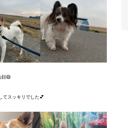
顔😄
てスッキリでした💕