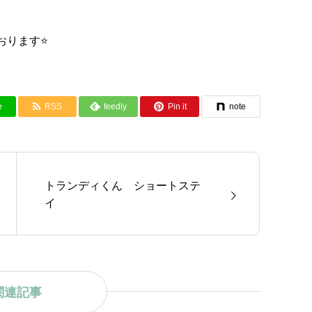
ります⭐️
e
RSS
feedly
Pin it
note
トランディくん ショートステ
イ
関連記事