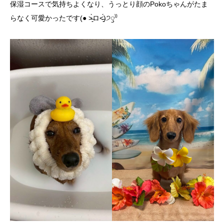
保湿コースで気持ちよくなり、うっとり顔のPokoちゃんがたま
らなく可愛かったです(● ˃̶͈̀ロ˂̶͈́)੭ꠥ⁾⁾