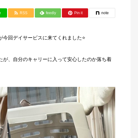
e
RSS
feedly
Pin it
note
今回デイサービスに来てくれました⭐️
たが、自分のキャリーに入って安心したのか落ち着