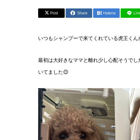
Post
Share
Hatena
Lin
いつもシャンプーで来てくれている虎王くんが
最初は大好きなママと離れ少し心配そうでし
いてました😊