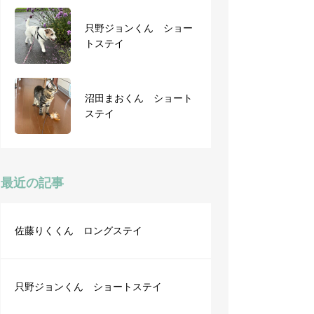
只野ジョンくん ショー
土生tomくん ショート
トステイ
ステイ
沼田まおくん ショート
ステイ
12月7日から1泊2日
最近の記事
佐藤りくくん ロングステイ
只野ジョンくん ショートステイ