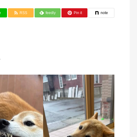
e
RSS
feedly
Pin it
note
♪