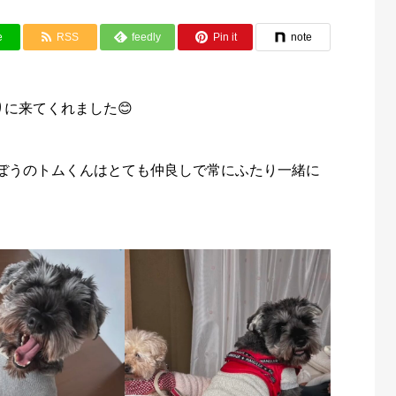
e
RSS
feedly
Pin it
note
りに来てくれました😊
ぼうのトムくんはとても仲良しで常にふたり一緒に