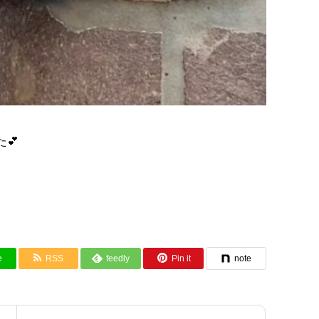
💕
e
RSS
feedly
Pin it
note