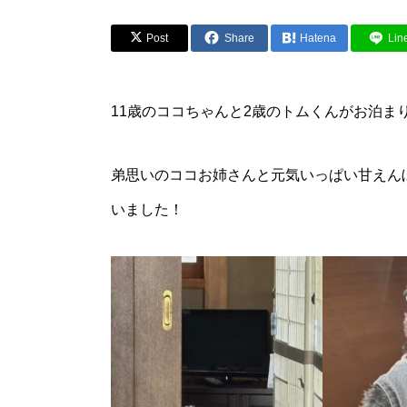
Post
Share
Hatena
Lin
11歳のココちゃんと2歳のトムくんがお泊ま
弟思いのココお姉さんと元気いっぱい甘えん
いました！