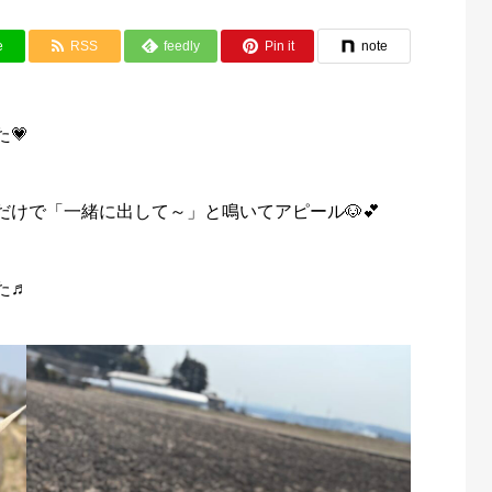
e
RSS
feedly
Pin it
note
💗
けで「一緒に出して～」と鳴いてアピール🐶💕
た♬