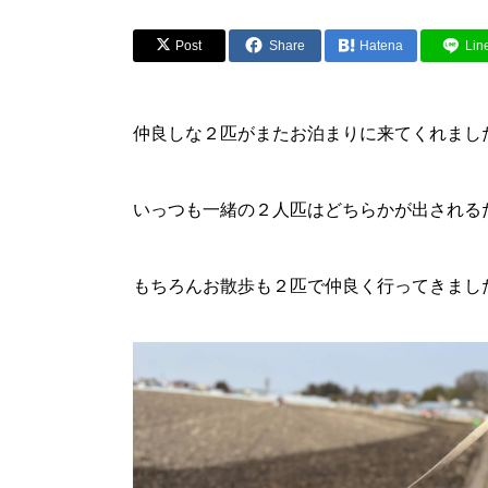
Post
Share
Hatena
Lin
仲良しな２匹がまたお泊まりに来てくれました
いっつも一緒の２人匹はどちらかが出されるだ
もちろんお散歩も２匹で仲良く行ってきまし