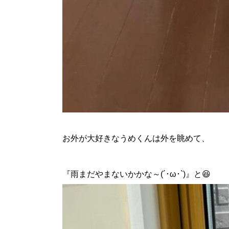
お外が大好きなうめくんは外を眺めて、
『雨まだやまないかかな～(´･ω･`)』と😆