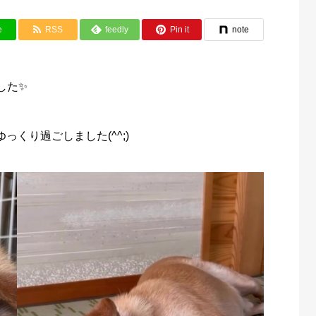
e
RSS
feedly
Pin it
note
した✨
くり過ごしました(^^;)