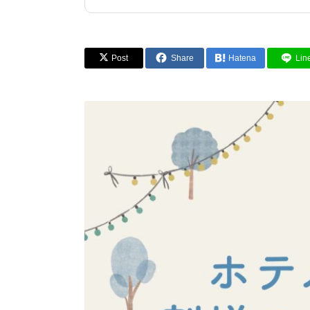
Post
Share
Hatena
Lin