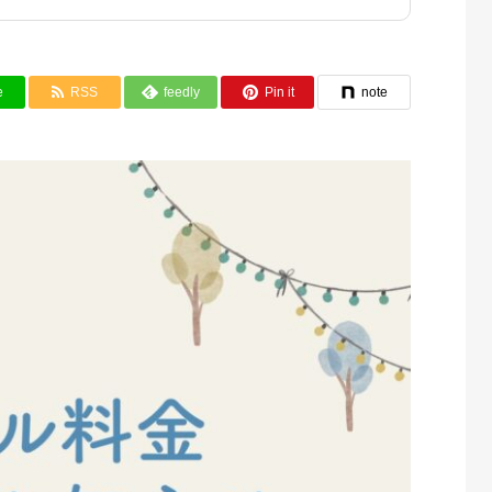
e
RSS
feedly
Pin it
note