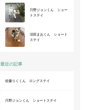
只野ジョンくん ショー
ゆずくん ショートステ
トステイ
イ
沼田まおくん ショート
ステイ
9月27日から2泊3日
最近の記事
佐藤りくくん ロングステイ
只野ジョンくん ショートステイ