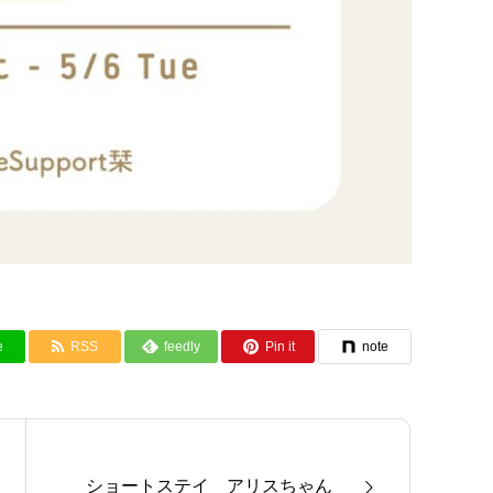
e
RSS
feedly
Pin it
note
ショートステイ アリスちゃん